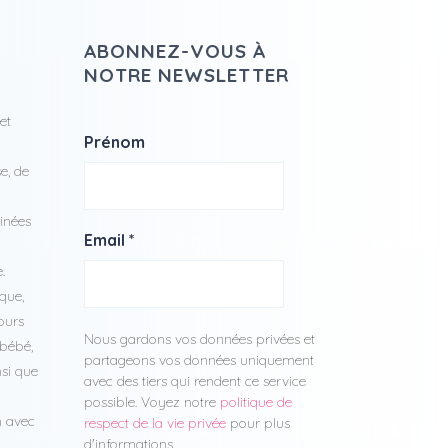
ABONNEZ-VOUS À
NOTRE NEWSLETTER
et
Prénom
e, de
cinées
Email
*
.
que,
ours
Nous gardons vos données privées et
 bébé,
partageons vos données uniquement
nsi que
avec des tiers qui rendent ce service
possible. Voyez notre
politique de
n avec
respect de la vie privée
pour plus
d'informations.