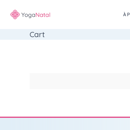
À 
Cart