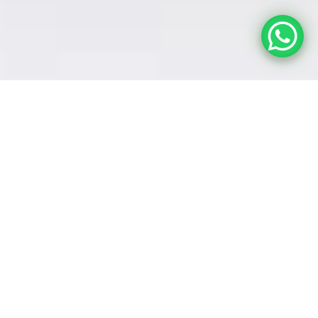
LE FORFAIT « NAISSANCE » COMBINE YOGA PRÉNATAL ET
INFORMATIONS ESSENTIELLES POUR VOUS ACCOMPAGNER
TOUT AU LONG DE VOTRE GROSSESSE. AVEC UN SEUL
PAIEMENT, INTÉGREZ FACILEMENT DES HABITUDES SAINES
DANS VOTRE QUOTIDIEN. EN TANT QUE MEMBRE, VOUS
BÉNÉFICIEZ DE NOMBREUX AVANTAGES EXCLUSIFS.